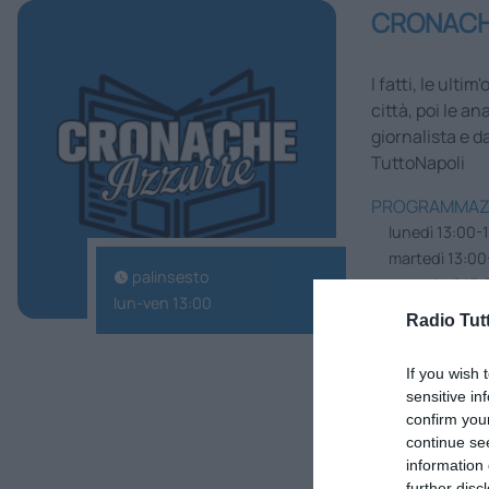
CRONACH
I fatti, le ulti
città, poi le a
giornalista e d
TuttoNapoli
PROGRAMMAZ
lunedì 13:00-
martedì 13:00
palinsesto
mercoledì 13:
lun-ven 13:00
giovedì 13:00
Radio Tut
venerdì 13:00
If you wish 
sensitive in
confirm you
continue se
information 
further disc