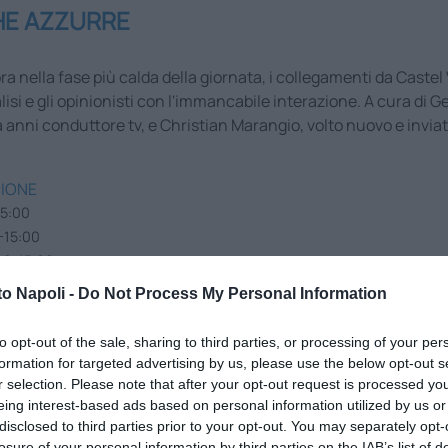
E AZZURRE
m'ora nella fase più calda della giornata, i collegamenti da Castel
nalisi e gli opinionisti con l'immancabile interazione. A cura di
a anni conduttore tv, e Christian Marangio, volto nuovo e inviat
IONE
15:00
-15:00
00-15:00
-15:00
to Napoli -
Do Not Process My Personal Information
-15:00
to opt-out of the sale, sharing to third parties, or processing of your per
formation for targeted advertising by us, please use the below opt-out s
r selection. Please note that after your opt-out request is processed y
eing interest-based ads based on personal information utilized by us or
disclosed to third parties prior to your opt-out. You may separately opt-
losure of your personal information by third parties on the IAB’s list of