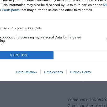
. This information may also be disclosed by us to third parties on the
IA
Participants
that may further disclose it to other third parties.
Gennaro De Lena
Giovanni Gam
l Data Processing Opt Outs
to opt-out of processing my Personal Data for Targeted
ing.
In
Podcast del 07.08.202
Antonio Gaito a Crona
CONFIRM
Data Deletion
Data Access
Privacy Policy
Podcast del 06.08.202
Carlo Caporale a Cron
Podcast del 05.08.202
Cronache Azzurre del 