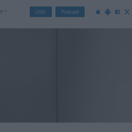
fo
LIVE!
Podcast