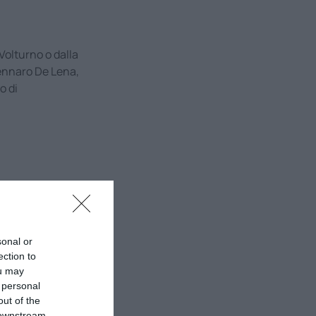
 Volturno o dalla
 Gennaro De Lena,
o di
sonal or
ection to
ou may
 personal
out of the
 downstream