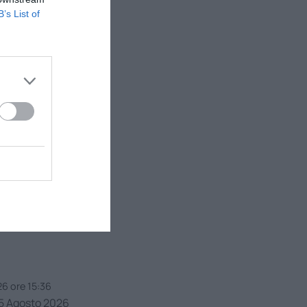
B’s List of
bardella
6 ore 14:20
che Azzurre
6 ore 18:20
ache Azzurre
6 ore 15:36
5 Agosto 2026